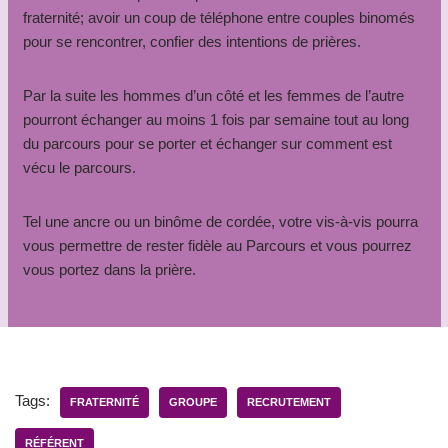
fraternité; avoir un coup de téléphone entre couples binomés
pour se rencontrer, confier des intentions de prières.
Par la suite les hommes d’un côté et les femmes de l’autre
pourront échanger au moins 1 fois par semaine tout au long
du parcours pour se porter et échanger sur comment est
vécu le parcours.
Tel une ancre ou un binôme de cordée, votre vis-à-vis pourra
vous permettre de rester fidèle au Parcours et vous pourrez
vous portez dans la prière.
Tags:
FRATERNITÉ
GROUPE
RECRUTEMENT
RÉFÉRENT