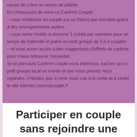
noces de coton ou noces de platine.
En choisissant de vivre ce Carême Couple:
– vous méditerez en couple sur un thème par semaine grâce
à des enseignements audios,
– vous serez invités à réserver 1 soirée par semaine pour un
temps de fraternité et prière en petit groupe de 3 à 4 couples
– et vous aurez accès à des suggestions d’efforts de carême
pour mieux retrouver l’essentiel.
Si ce parcours Carême couple vous intéresse, sachez qu’un
petit groupe local se monte et que vous pouvez nous
rejoindre, n’hésitez pas à venir nous voir à la sortie et à visiter
le site internet caremecouple.fr
Participer en couple
sans rejoindre une